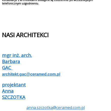
Konsultacje z architektami dostępne są codziennie po wcześniejszym
telefonicznym uzgodnieniu.
NASI ARCHITEKCI
mgr inż. arch.
Barbara
GAC
architekt.gac@ceramed.com.pl
projektant
Anna
SZCZOTKA
anna.szczotka@ceramed.com.pl