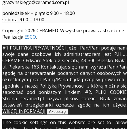
grazynskiego@ceramed.com.pl
poniedziałek – piątek: 9.00 – 18.00
sobota: 9:00 – 13:00
Copyright 2026 CERAMED. Wszystkie prawa zastrzeżone.
Realizacja
ESCO
.
#1 POLITYKA PRYWATNOŚCI Jeżeli Pan/Pani podaje nam
swoje dane osobowe ich administratorem jest P.H.U.
CERAMED Edward Stekla z siedzibą 43-300 Bielsko-Biała,
ul. Piekarska 163. Kontaktując się z nami wyraża Pani/Pan
zgodę na przetwarzanie podanych danych osobowych w
określonym przez Panią/Pana bądź przepisy prawa celu,
zgodnie z naszą Polityką Prywatności, z którą można się
zapoznać pod poniższym linkiem. #2. PLIKI COOKIE
Strona ceramed.pl używa plików cookie. Brak zmian
ustawień przeglądarki oznacza zgodę na ich użycie.
WIĘCEJ INFORMACJI
Akceptuję
The cookie settings on this website are set to "allow
cookies" to give you the best browsing experience